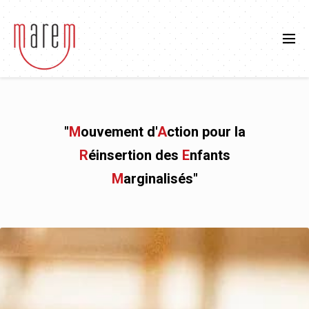
"
M
ouvement d'
A
ction pour la
R
éinsertion des
E
nfants
M
arginalisés"